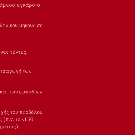
ιάμεσα εγκάρσια
δενικού μήκους σε
νές τέντες.
εισαγωγή των
 και των εμποδίων
ρχής του προβόλου,
(π.χ. το <1.50
ήματος).