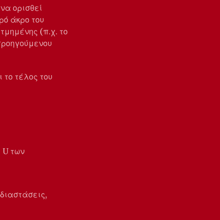
 να ορισθεί
ρό άκρο του
τμημένης (π.χ. το
 προηγούμενου
 το τέλος του
 U των
διαστάσεις,