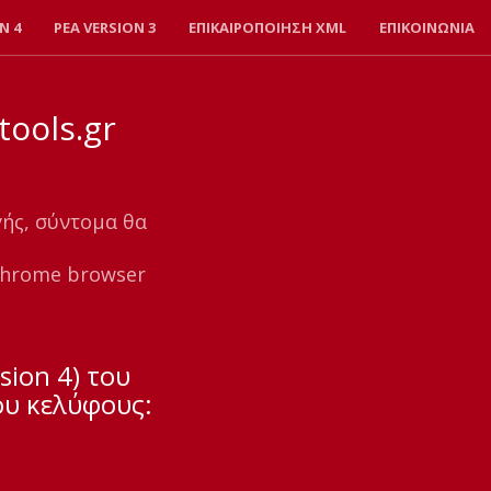
N 4
PEA VERSION 3
ΕΠΙΚΑΙΡΟΠΟΙΗΣΗ XML
ΕΠΙΚΟΙΝΩΝΙΑ
ools.gr
γής, σύντομα θα
chrome browser
sion 4) του
υ κελύφους: