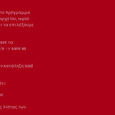
 το πρόγραμμα
αρχείου, αφού
αι τα επιλέξουμε
ser τα
κ -> save as
την κατάληξη xml
τι:
θα
ς λίστας των