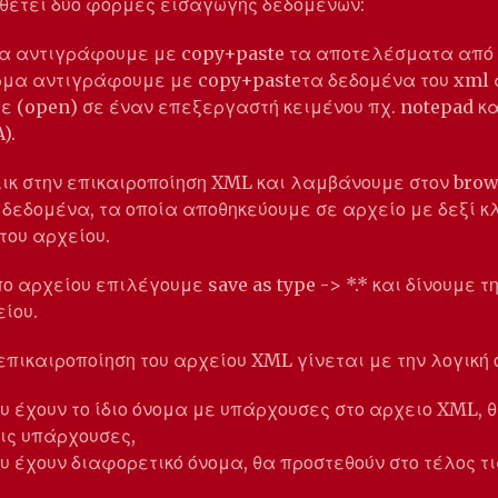
θέτει δύο φόρμες εισαγωγής δεδομένων:
μα αντιγράφουμε με copy+paste τα αποτελέσματα από
όρμα αντιγράφουμε με copy+pasteτα δεδομένα του xml 
ε (open) σε έναν επεξεργαστή κειμένου πχ. notepad κ
).
ικ στην επικαιροποίηση XML και λαμβάνουμε στον brow
δεδομένα, τα οποία αποθηκεύουμε σε αρχείο με δεξί κλί
του αρχείου.
ο αρχείου επιλέγουμε save as type -> *.* και δίνουμε 
είου.
επικαιροποίηση του αρχείου XML γίνεται με την λογική ό
ου έχουν το ίδιο όνομα με υπάρχουσες στο αρχειο XML, 
ις υπάρχουσες,
ου έχουν διαφορετικό όνομα, θα προστεθούν στο τέλος τι